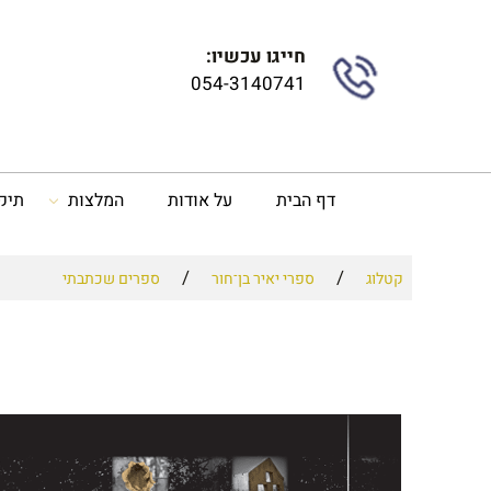
חייגו עכשיו:
054-3140741
דף הבית
על אודות
המלצות
תיק
/
/
קטלוג
ספרי יאיר בן־חור
ספרים שכתבתי