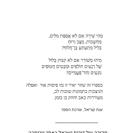
מַהִי שִׁירָה אִם לֹא אֲסֻפַּת מִלִּים,
מַחְשָׁבוֹת, מַצָּב וְרוּחַ
בְּלִיל מְתַעְתֵּעַ בֶּן־חֲלוֹף?
מִיהוּ מְשׁוֹרֵר אִם לֹא קִבּוּץ בָּלוּל
שֶׁל רְגָעִים חוֹלְפִים וּמַבָּטִים חֲטוּפִים
נוֹגְעִים וְחַד־פַּעֲמִיִּים?
בספרו זה שוזר יאיר זו בזו פיסות אור
ואפלה
הניצבות כתמונות שובות לב,
מעוררות כאב וחוזק בו בזמן.
ענת קוריאל, עורכת הספר
__________________
סקירה של דורית ישראל באתר נוריתהה