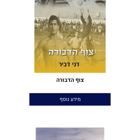
צוף הדבורה
מידע נוסף
רומן אוטוביוגרפי
דני דביר
עריכה ספרותית
: הגר ינאי
עריכת לשון והגהות:
יאיר בן־חור
הוצאה:
עצמית
שנת הוצאה:
2014