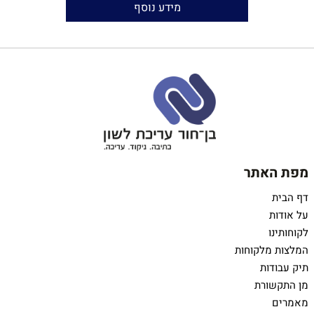
האיש שלא ידע מנוח
מידע נוסף
דפנה שמשון־מוסניקוב
עריכה והגהה:
יאיר בן־חור
הוצאה:
אוריון
שנת הוצאה:
2018
מפת האתר
דף הבית
על אודות
לקוחותינו
המלצות מלקוחות
תיק עבודות
מן התקשורת
מאמרים