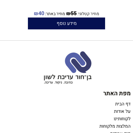
55
הוצאת סער, 1993
40
₪
₪
מחיר קטלוגי:
מחיר באתר:
מידע נוסף
ספר הביכורים של המשורר יאיר
בן־חור
יצא לאור בהיותו בן 17
שירים שכתב מגיל 12 עד 16
המשורר יאיר בן־חור בפייסבוק
כל הזכויות שמורות ליאיר בן־חור
©
מפת האתר
דף הבית
על אודות
לקוחותינו
המלצות מלקוחות