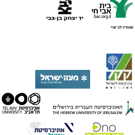
סטודיו לב־ארי