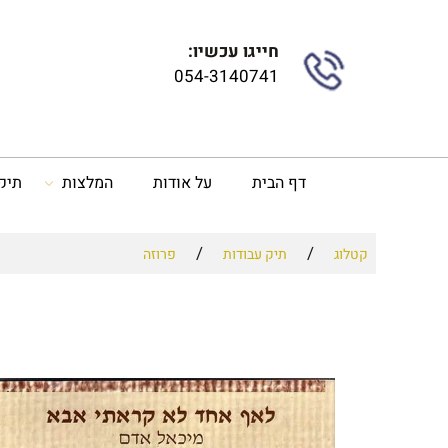
חייגו עכשיו:
054-3140741
דף הבית
על אודות
המלצות
תיק
/
/
קטלוג
תיק עבודות
פרוזה