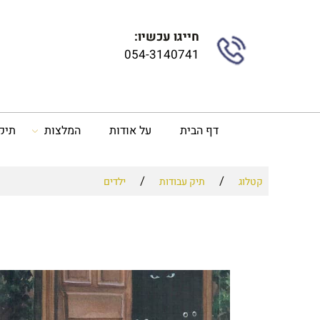
חייגו עכשיו:
054-3140741
דף הבית
על אודות
המלצות
תיק
/
/
קטלוג
תיק עבודות
ילדים