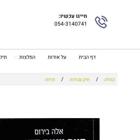
חייגו עכשיו:
054-3140741
דף הבית
על אודות
המלצות
תיק
/
/
קטלוג
תיק עבודות
פרוזה