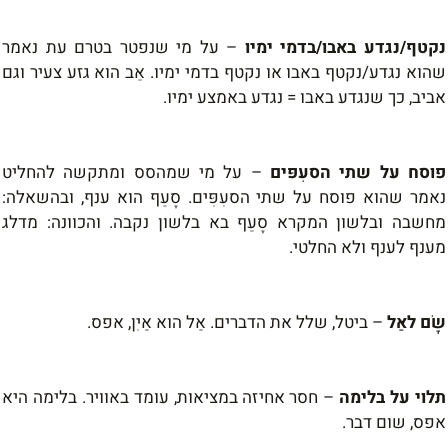
נקטף/נגדע באבו/בדמי ימיו
–
על מי שנפטר בטרם עת נאמר
שהוא נגדע/נקטף באבו או נקטף בדמי ימיו. אֵב הוא גזע צעיר וגם
אביב, כך שנגדע באבו = נגדע באמצע ימיו.
פוסח על שתי הסעִפּים
–
על מי שמהסס ומתקשה להחליט
נאמר שהוא פוסח על שתי הסעִפִּים. סָעֵף הוא ענף, ובהשאלה:
מחשבה ובלשון המקרא סָעֵף בא בלשון נקבה. והכוונה: מדלג
מענף לענף ולא החלטי.
שָׂם לאַל
–
ביטל, שלל את הדברים. אַל הוא אַיִן, אפס.
תלוי על בלימה
–
חסר אחיזה במציאות, עומד באוויר. בלימה היא
אפס, שום דבר.