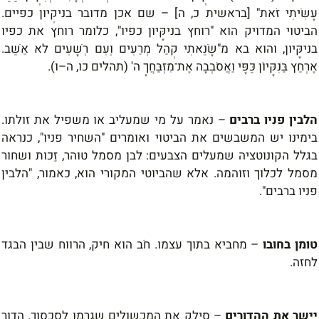
עָשִׂיתִי זֹאת" [בראשית כ, ה]
–
שם אכן מדובר בניקְיון כפיים.
הביטוי המדויק הוא "רוחץ בניקָּיון כפיו", כלומר רוחץ את כפיו
בניקָּיון, והוא בא מ"שָׂנֵאתִי קְהַל מְרֵעִים וְעִם רְשָׁעִים לא אֵשֵׁב.
אֶרְחַץ בַּנִּקָּיוֹן כַּפָּי וַאֲסֹבְבָה אֶת־מִזְבַּחֲךָ ה' (תהלים כו, ה
–
ו).
הלבין פניו ברבים
–
נאמר על מי שמעליב או משפיל את זולתו.
בימינו יש המשבשים את הביטוי ואומרים "השחיר פניו", כנראה
בגלל הקונוטציה שמעלים הצבעים: לבן מסמל טוהר, זַכות ושחור
מסמל לכלוך וזוהמה. אלא שהביוטי המקורי הוא, כאמור, "הלבין
פניו ברבים".
טומן בחובו
–
מחביא בתוך עצמו. חֹב הוא חיק, הרווח שבין הבגד
לחזה.
יישר את ההדורים
–
סילק את המכשולים שגרמו לסכסוך. הדור