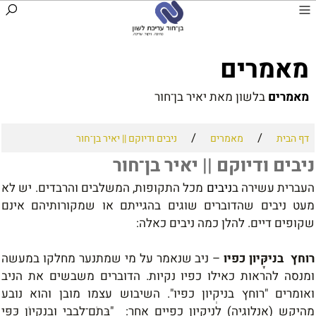
מ
אמרי
ם
מאמרים
בלשון מאת יאיר בן־חור
/
/
דף הבית
מאמרים
ניבים ודיוקם || יאיר בן־חור
ניבים ודיוקם || יאיר בן־חור
העברית עשירה ב
ניבים
מכל התקופות, המשלבים והרבדים. יש לא
מעט ניבים שהדוברים שוגים בהגייתם או שמקורותיהם אינם
שקופים דיים. להלן כמה ניבים כאלה:
רו
חץ
בניקָּיון כפיו
–
ניב שנאמר על מי שמתנער מחלקו במעשה
ומנסה להראות כאילו כפיו נקיות. הדוברים משבשים את הניב
ואומרים "רוחץ בניקְיון כפיו". השיבוש עצמו מובן והוא נובע
מהיקש (אנלוגיה) לניקְיון כפיים אחר: "בְּתֹם־לְבָבִי וּבְנִקְיוֹן כַּפַּי