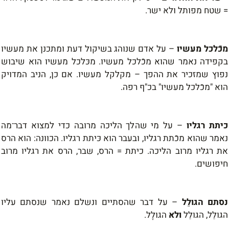
= שטח מפותל ולא ישר.
מכֿלכל מעשיו
–
על אדם שנוהג בשיקול דעת ומתכנן את מעשיו
בקפידה נאמר שהוא מכֿלכל מעשיו. מכּלכל מעשיו הוא שיבוש
נפוץ שמזכיר את ההפך
–
מקלקל מעשיו. אם כן, הניב המדויק
הוא "מכֿלכל מעשיו" בכ"ף רפה.
כיתת רגליו
–
על מי שהלך הליכה מרובה כדי למצוא דבר־מה
נאמר שהוא מכֿתת רגליו, ובעבר הוא כּיתת רגליו. הכוונה: הוא הרס
את רגליו מרוב הליכה. כיתת = הרס, שבר, הרס את רגליו מרוב
חיפושים.
נסתם הגולֵל
–
על דבר שהסתיים ונשלם נאמר שנסתם עליו
הגולֵל, הגולֵל
ולא
הגולָל.