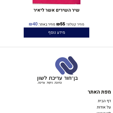
שיר השירים אשר ליאיר
55
הוצאת סער, 1993
40
₪
₪
מחיר קטלוגי:
מחיר באתר:
מידע נוסף
ספר הביכורים של המשורר יאיר
בן־חור
יצא לאור בהיותו בן 17
שירים שכתב מגיל 12 עד 16
המשורר יאיר בן־חור בפייסבוק
כל הזכויות שמורות ליאיר בן־חור
©
מפת האתר
דף הבית
על אודות